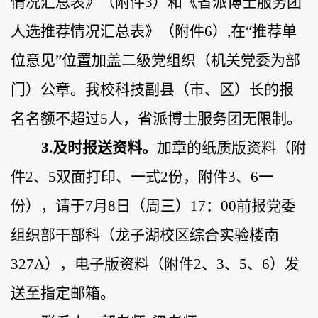
情况汇总表》
（
附件
3
）
和《省派博士服务团
人选推荐情况汇总表》
（
附件
6
）
,在“推荐单
位意见”位置
加盖二级党组织（机关党委为部
门）公章
。
我校
科技副县
（
市、区
）
长的报
名
名额
不超过
5人，
省派博士服务团无限制。
3
.
及时报送资料。
加章的纸质版资料（附
件
2、5双面打印、一式2份，附件3、6一
份
），
请
于
7
月
8
日（周
三
）
17：00前报党委
组织部干部科
（
龙子湖校区综合实验楼
南
327A
），
电子版资料（附件
2、3、5、6）
发
送至
指定邮箱
。