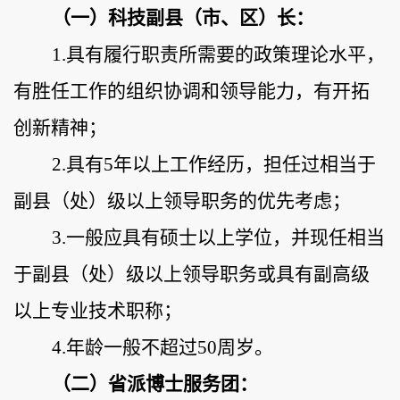
（
一
）
科技副县（市、区）长：
1.具有履行职责所需要的政策理论水平，
有胜任工作的组织协调和领导能力，有开拓
创新精神；
2.
具有
5
年以
上工作经历，
担任过相当于
副县（处）级以上领导职务的优先考虑；
3
.一般应具有
硕
士
以上
学位，
并现任相当
于副县（处）级以上领导职务
或
具有副
高级
以上
专业技术职称；
4
.年龄一般不超过
50
周岁。
（
二
）
省
派
博士服务团：