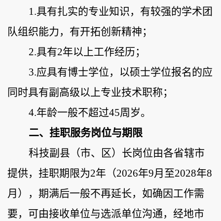
1.具有扎实
的专业知识
，有较强的学术团
队组织能力
，
有开拓创新精神
；
2.具有2年以上工作经历；
3.
应
具有博士学位，
以
硕士学位
报名的应
同时具有副高级以上专业技术职称；
4.
年龄一般不超过
45周岁。
二、挂职
服务
岗位
与
期限
科技副县（市、区）长
岗位由各省辖市
提供，
挂职期限
为
2年
（
2026年9月至2028年8
月
）
，期满后
一般不再延长，如确因工作需
要，可由接收单位与选派单位沟通，经地市