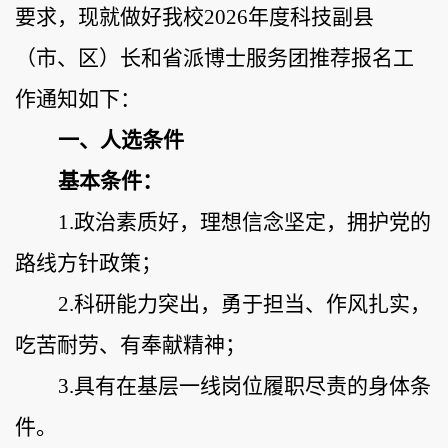
要求，现就做好我校
202
6
年
度
科技副县
（市、区）长
和
省
派
博士服务团推荐报名工
作通知如下：
一、人选条件
基本条件：
1.政治素质好，理想信念坚定，
拥护
党的
路线方针政策；
2.
科研能力突出
，勇于担当、作风扎实，
吃苦耐劳、
有
奉献
精神
；
3.具有
在基层一线岗位履职尽责
的身体条
件。