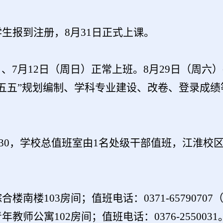
学生报到注册，
8月
31
日正式上课
。
）、
7
月
12日（周日）正常上班。
8
月
29
日（周六）
五五
”
规划编制
、
学科专业建设、改卷、登录成绩
3
0，学校总值班室由1名处级干部值班，江淮校
103房间；值班电话：0371-65790707（内线
师公寓102房间；值班电话：0376-2550031