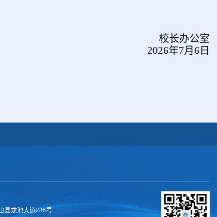
校长办公室
2026
年
7
月
6
日
县龙池大道236号