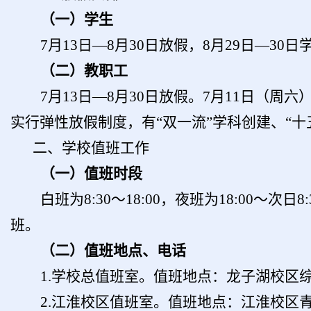
（一）
学生
7
月
13
日
—
8
月
30
日放假，
8月
29
日
—
30
日
（二）教职工
7
月
13
日
—
8
月
30
日放假
。
7
月
11日（周六
实行弹性放假制度，有
“双一流”学科创建、
“
十
二、学校值班工作
（一）值班时段
白班为
8
:
3
0～1
8
:00，夜班为1
8
:00～次日
8
:
班。
（二）值班地点、电话
1.学校总值班室。值班地点：龙子湖校区综合楼南楼
2.江淮校区值班室。值班地点：江淮校区青年教