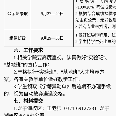
1.总成绩=（高
×100×20%+笔试成绩
公示与录取
9月27—29日
2.根据综合成绩择优
站主页公示，无异议
3.若有专业未招满，
1.做好班导师确定、
组建班级
9月29—30日
2.学生持学生处出具
六、工作要求
1.相关学院要高度重视，认真做好“实验班”、
“基地班”的宣传工作；
2.严格执行“实验班”、“基地班”人才培养方
案，各有关教学单位做好教学工作。
3.学生领取《学籍异动单》后逾期不办理手续
的，视为自动放弃遴选资格。
七、材料提交
1.龙子湖校区：王老师 0371-69127231 龙子
湖校区401B办公室