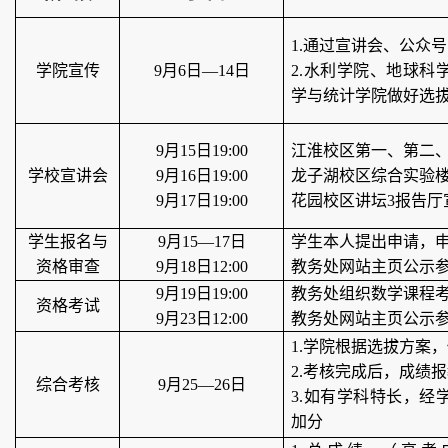
1
.通过
宣讲会、
公众号
学院
宣传
9月6日—14日
2.水利学院、地球科
学与统计学院做好选
9月15日19:00
江淮校区第一、第二
学校宣讲会
9月16日19:00
龙子湖校区综合实验
9月17日19:00
花园校区讲坛
3报告厅
学生报名与
9月15—17日
学生本人提出申请，
资格审查
9月18日
12:00
教务处
网站主页公示
9月19日19:00
教务处
组织数学课程
资格考试
9月23日12:00
教务处
网站主页公示
1.学院根据选拔方案
2.考核完成后，成绩
综合考核
9月25—26日
3.如有学科特长，经
加分