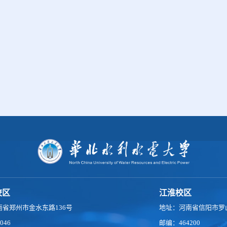
校区
江淮校区
南省郑州市金水东路136号
地址：河南省信阳市罗山
046
邮编：464200