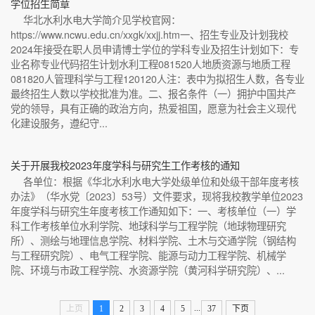
学位招生简章
华北水利水电大学简介见学校官网：
https://www.ncwu.edu.cn/xxgk/xxjj.htm一、招生专业及计划我校
2024年接受在职人员申请博士学位的学科专业及招生计划如下：专
业名称专业代码招生计划水利工程081520人地质资源与地质工程
081820人管理科学与工程120120人注：表中为拟招生人数，各专业
最终招生人数以学校批准为准。二、报名条件（一）拥护中国共产
党的领导，具有正确的政治方向，热爱祖国，愿意为社会主义现代
化建设服务，遵纪守...
关于开展我校2023年度学科与研究生工作考核的通知
各单位：根据《华北水利水电大学处级单位和处级干部年度考核
办法》（华水党〔2023〕53号）文件要求，现将我校教学单位2023
年度学科与研究生年度考核工作通知如下：一、考核单位（一）学
科工作考核单位水利学院、地球科学与工程学院（地球物理研究
所）、测绘与地理信息学院、材料学院、土木与交通学院（钢结构
与工程研究院）、电气工程学院、能源与动力工程学院、机械学
院、环境与市政工程学院、水资源学院（黄河科学研究院）、...
...
上页
1
2
3
4
5
37
下页