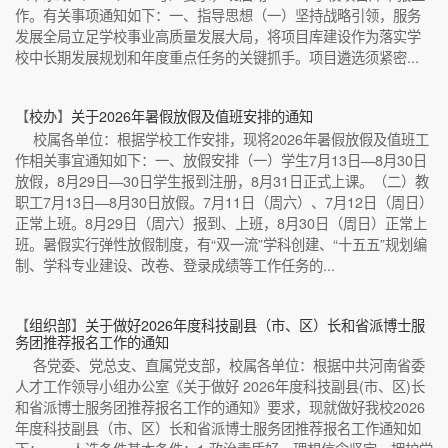
作。有关事项通知如下：一、指导思想（一）坚持战略引领，服务
发展全局立足学校事业高质量发展大局，将项目库建设作为落实学
校中长期发展规划和年度重点任务的关键抓手。项目遴选须紧密...
【
校办
】
关于2026年暑假放假及值班安排的通知
校属各单位：根据学校工作安排，现将2026年暑假放假及值班工
作相关事宜通知如下：一、放假安排（一）学生7月13日—8月30日
放假，8月29日—30日学生报到注册，8月31日正式上课。（二）教
职工7月13日—8月30日放假。7月11日（周六）、7月12日（周日）
正常上班。8月29日（周六）报到、上班，8月30日（周日）正常上
班。暑假实行弹性放假制度，有“双一流”学科创建、“十五五”规划编
制、学科专业建设、改卷、登录成绩等工作任务的...
【
组织部
】
关于做好2026年度科技副县（市、区）长和省派博士服
务团推荐报名工作的通知
各党委、党总支、直属党支部，校属各单位：根据中共河南省委
人才工作领导小组办公室《关于做好 2026年度科技副县(市、区)长
和省派博士服务团推荐报名工作的通知》要求，现就做好我校2026
年度科技副县（市、区）长和省派博士服务团推荐报名工作通知如