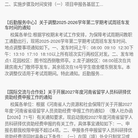
二、实施步骤及时间安排（一）项目申报各基层工...
【
后勤服务中心
】
关于调整2025-2026学年第二学期考试周班车发
车时间的通知
校属各单位:根据学校期末考试工作安排，为保障考试周期间教职
工通勤出行，现将2025-2026学年第二学期考试周班车发车时间、
地点调整事项通知如下。一、发车时间上午：08:00 09:10 12:30下
午：13:10 17:10 18:10以上所有班次实行两校区对发。二、发车地
点1.花园校区：图书馆西侧敬师亭。2.龙子湖校区：08:00班次在共
建房南大门敬师亭发车，其余班次在16号学生宿舍楼东侧发车。本
次调整仅适用于考试周期间。特此通知。后勤服务...
【
国际交流与合作处
】
关于开展2027年度河南省留学人员科研择优
资助经费申报工作的通知
校属各单位：根据《河南省人力资源和社会保障厅关于开展2027
年度“河南省省级留学人员资助经费”申报工作的通知》（豫人社办函
【2026】71号）有关通知要求，现启动我校2027年度河南省留学人
员科研择优资助经费申报的有关工作，具体事宜通知如下：一、申
报名额我校限申报不超过4项。二、申报条件申报留学人员科研择优
资助经费须同时具备以下条件：（一）在国（境）外全日制学习或