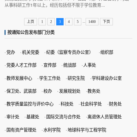
从事科研工作1年以上，经历包括但不限于学位教育...
...
上页
1
2
3
4
5
1400
下页
按通知公告发布部门分类
·
党办
·
机关党委
·
纪委（监察专员办公室）
·
组织部
·
党委人才工作部
·
宣传部
·
统战部
·
人事处
·
教师发展中心
·
学生工作处
·
研究生院
·
学科建设办公室
·
保卫处、武装部
·
校办
·
发展规划处
·
教务处
·
教学质量监控与评价中心
·
科技处
·
社会科学处
·
财务处
·
审计处
·
基建处
·
国际交流与合作处
·
离退休人员管理处
·
国有资产管理处
·
水利学院
·
地球科学与工程学院