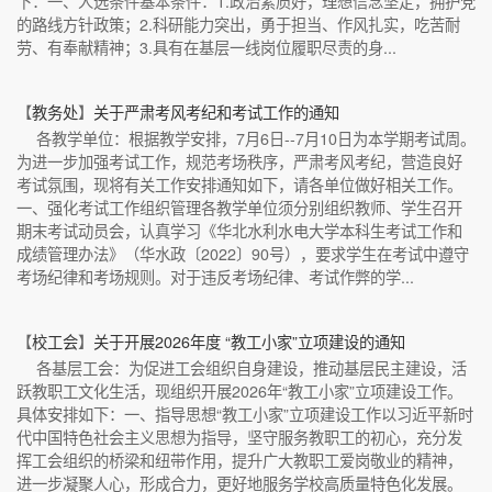
下：一、人选条件基本条件：1.政治素质好，理想信念坚定，拥护党
的路线方针政策；2.科研能力突出，勇于担当、作风扎实，吃苦耐
劳、有奉献精神；3.具有在基层一线岗位履职尽责的身...
【
教务处
】
关于严肃考风考纪和考试工作的通知
各教学单位：根据教学安排，7月6日--7月10日为本学期考试周。
为进一步加强考试工作，规范考场秩序，严肃考风考纪，营造良好
考试氛围，现将有关工作安排通知如下，请各单位做好相关工作。
一、强化考试工作组织管理各教学单位须分别组织教师、学生召开
期末考试动员会，认真学习《华北水利水电大学本科生考试工作和
成绩管理办法》（华水政〔2022〕90号），要求学生在考试中遵守
考场纪律和考场规则。对于违反考场纪律、考试作弊的学...
【
校工会
】
关于开展2026年度 “教工小家”立项建设的通知
各基层工会：为促进工会组织自身建设，推动基层民主建设，活
跃教职工文化生活，现组织开展2026年“教工小家”立项建设工作。
具体安排如下：一、指导思想“教工小家”立项建设工作以习近平新时
代中国特色社会主义思想为指导，坚守服务教职工的初心，充分发
挥工会组织的桥梁和纽带作用，提升广大教职工爱岗敬业的精神，
进一步凝聚人心，形成合力，更好地服务学校高质量特色化发展。